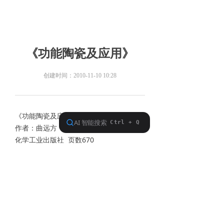
《功能陶瓷及应用》
创建时间：
2010-11-10
10:28
《功能陶瓷及应用》
作者：曲远方
化学工业出版社 页数670
第一章绪论
第二章功能陶瓷的基本性能
第三章功能陶瓷的生产工艺过程
第四章结构陶瓷
第五章电容器介质陶瓷
第六章压电陶瓷材料
第七章敏感陶瓷