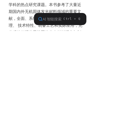
学科的热点研究课题。本书参考了大量近
期国内外无机固体发光材料领域的重要文
献，全面、系统地介绍了它们的基本原
理、 技术特性、制备工艺和实际应用，充
分反映了现代无机固体发光材料研究与制
造领域日新日异的飞速发展状况。此外还
介绍了新近问世的发光材料的制造方法和
配 方，以及这一领域中若干有待深入研究
的课题，以引起读者的重视。 全书共18
章，主要包括发光现象和发光物质的
第1章 绪论 1.1 发光物质的定义和分类
1.2 发光现象经历的物理过程 1.3 发光理
论 1.4 应用
第2章 量子力学基础与原子光谱项 2.1
微观粒子的运动特征 2.2 波动力学 2.3 原
子光谱项
第3章 发光物质吸收激发能量的方式 3.1
概述 3.2 基质晶格的影响 3.3 离子的能级
图 3.4 基质晶格吸收 第4章 始于激发态的