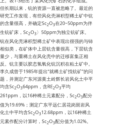
上。表1-3给出了某风化壳矿石的化学组成。
但长期以来，钪的资源一直被忽略了。最近的
研究工作发现，有些风化壳淋积型稀土矿中钪
的含量很高，并确定Sc
O
在20~50ppm为伴
2
3
生钪矿床，Sc
O
〉50ppm为独立钪矿床。
2
3
钪在风化壳淋积型稀土矿中表现出很强的与铈
相似类，在矿体中上层钪含量很高，下层钪含
量少，与重稀土在风化壳中的迁移富集正相
反。钪主要以胶态氢氧化钪沉积在粘土矿中。
李久成曾于1985年提出“就稀土矿找钪矿”的问
题，并测定广东河源黄土岭辉长岩风化土中平
均含Sc
O
64ppm，含RE
O
平均
2
3
2
3
261ppm，以16种稀土元素配分，Sc
O
配分
2
3
值为19.69%；测定广东平远仁居花岗斑岩风
化土中平均含Sc
O
12.68ppm，以16种稀土
2
3
元素作配分计算时，Sc
O
配分值为1.02%。
2
3