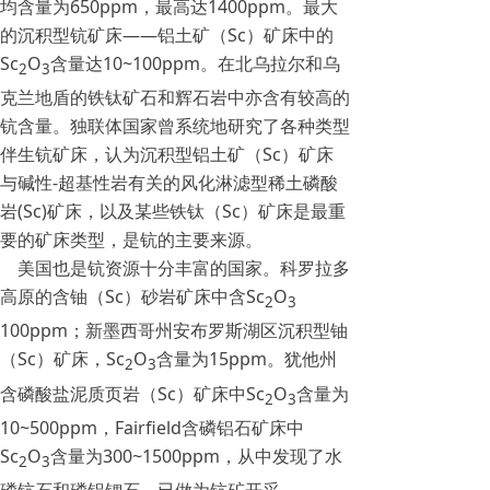
均含量为650ppm，最高达1400ppm。最大
的沉积型钪矿床——铝土矿（Sc）矿床中的
Sc
O
含量达10~100ppm。在北乌拉尔和乌
2
3
克兰地盾的铁钛矿石和辉石岩中亦含有较高的
钪含量。独联体国家曾系统地研究了各种类型
伴生钪矿床，认为沉积型铝土矿（Sc）矿床
与碱性-超基性岩有关的风化淋滤型稀土磷酸
岩(Sc)矿床，以及某些铁钛（Sc）矿床是最重
要的矿床类型，是钪的主要来源。
美国也是钪资源十分丰富的国家。科罗拉多
高原的含铀（Sc）砂岩矿床中含Sc
O
2
3
100ppm；新墨西哥州安布罗斯湖区沉积型铀
（Sc）矿床，Sc
O
含量为15ppm。犹他州
2
3
含磷酸盐泥质页岩（Sc）矿床中Sc
O
含量为
2
3
10~500ppm，Fairfield含磷铝石矿床中
Sc
O
含量为300~1500ppm，从中发现了水
2
3
磷钪石和磷铝锶石，已做为钪矿开采。