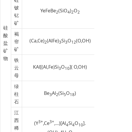
铍
YeFeBe
(SiO
)
O
2
4
2
2
钇
矿
硅
褐
酸
(Ca,Ce)
(AlFe)
Si
O
(O,OH)
帘
2
3
3
12
盐
矿
矿
物
铁
KAl[(Al,Fe)Si
O
]( O,OH)
云
3
10
母
绿
Be
Al
(Si
O
)
柱
3
2
5
18
石
江
西
3+
3+
(Y
,Ce
,...)[Al
Si
O
].
4
4
10
稀