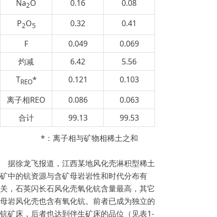
Na
O
0.16
0.08
2
P
O
0.32
0.41
2
5
F
0.049
0.069
灼减
6.42
5.56
T
*
0.121
0.103
REO
离子相REO
0.086
0.063
合计
99.13
99.53
*：离子相与矿物相稀土之和
据徐龙飞报道，江西某地风化壳淋积型稀土
矿中的钪资源与含矿母岩岩性和时代分布有
关，石英闪长石风化壳氧化钪含量最高，其它
母岩风化壳也含有氧化钪。前者已成为独立的
钪矿床，后者也达到伴生矿床的品位（见表1-