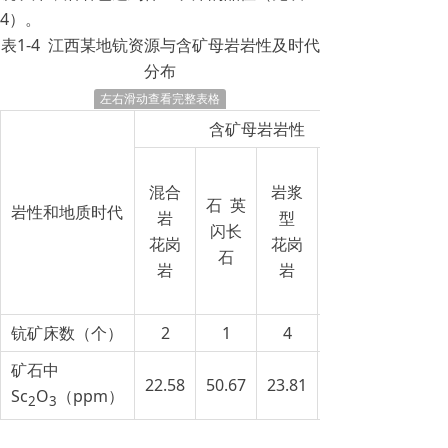
4）。
表1-4 江西某地钪资源与含矿母岩岩性及时代
分布
左右滑动查看完整表格
含矿母岩岩性
混合
岩浆
石 英
岩性和地质时代
岩
型
闪长
花岗
花岗
石
岩
岩
钪矿床数（个）
2
1
4
矿石中
22.58
50.67
23.81
Sc
O
（ppm）
2
3