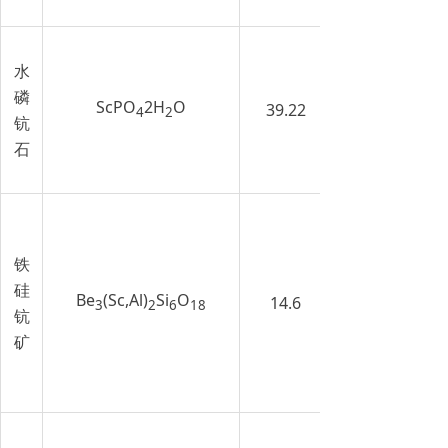
水
磷
ScPO
2H
O
39.22
4
2
钪
石
铁
硅
Be
(Sc,Al)
Si
O
14.6
3
2
6
18
钪
矿