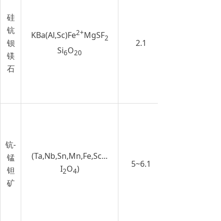
硅
钪
2+
KBa(Al,Sc)Fe
MgSF
2
钡
2.1
Si
O
6
20
镁
石
钪-
(Ta,Nb,Sn,Mn,Fe,Sc...
锰
5~6.1
I
O
)
钽
2
4
矿