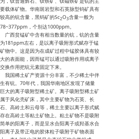
为，钛普通辉石、钛铁矿、钛磁铁矿是钪的主
要载体矿物。华南斑岩型和石英脉型钨矿具有
较高的钪含量，黑钨矿的Sc
O
含量一般为
2
3
78~377ppm，个别达1000ppm。
广西贫锰矿中含有相当数量的钪，钪的含量
为181ppm左右，是以离子吸附形式赋存于锰
矿物中。这是因为在成矿过程中锰胶体具有较
大的表面能，因而锰可以通过吸附作用或离子
交换作用把钪元素固定下来。
我国稀土矿产资源十分丰富，不少稀土中伴
生有钪。70年代，我国华南地区发现了储量
巨大的离子吸附型稀土矿。离子吸附型稀土矿
属于风化壳矿床，其中主要矿物为石英、长
石、高岭土和云母等，稀土主要以离子形式赋
存在高岭土等粘土矿物上。粘土矿物不是吸附
简单的阳离子，而是呈水合阳离子或羟基水合
阳离子及带正电的胶体粒子吸附于矿物表面