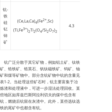
钪-
铁
2+
(Ce,La,Ca)
(Fe
,Sc)
硅
4
4.3
钇
3+
(Ti,Fe
)
Ti
(O
/Si
O
)
2
2
4
2
7
2
铈
矿
钪广泛分散于其它矿物，例如铝土矿、钛铁
矿、锆铁矿、锆英石、钒钛磁铁矿、钨矿、铀
矿和煤等矿物中。部分含钪矿物中钪的含量见
表1-2。当处理这些矿石时，钪主要富集于冶
炼渣和处理液中，可进一步湿法处理回收。某
些地区如库兹巴斯阿拉利切夫的煤中也含有
钪，燃烧后钪留在灰渣中。此外，某些选钛选
铁的尾矿中也都含有钪。