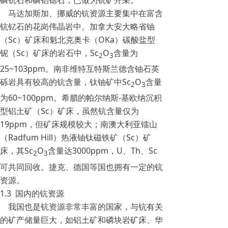
马达加斯加、挪威的钪资源主要集中在富含
钪钇石的花岗伟晶岩中。加拿大安大略省铀
（Sc）矿床和魁北克奥卡（OKa）碳酸盐型
铌（Sc）矿床的岩石中，Sc
O
含量为
2
3
25~103ppm。南非维特互特斯兰德含铀石英
砾岩具有较高的钪含量，钛铀矿中Sc
O
含量
2
3
为60~100ppm。希腊的帕尔纳斯-基欧纳沉积
型铝土矿（Sc）矿床，虽然钪含量仅为
19ppm，但矿床规模较大；南澳大利亚镭山
（Radfum Hill）热液铀钛磁铁矿（Sc）矿
床，其Sc
O
含量达3000ppm，U、Th、Sc
2
3
可共同回收。捷克、德国等国也拥有一定的钪
资源。
1.3 国内的钪资源
我国也是钪资源非常丰富的国家，与钪有关
的矿产储量巨大，如铝土矿和磷块岩矿床、华