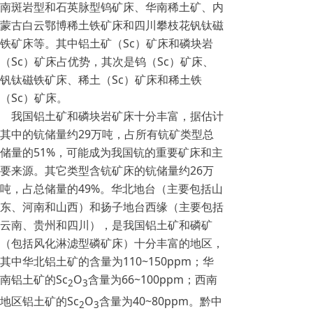
南斑岩型和石英脉型钨矿床、华南稀土矿、内
蒙古白云鄂博稀土铁矿床和四川攀枝花钒钛磁
铁矿床等。其中铝土矿（Sc）矿床和磷块岩
（Sc）矿床占优势，其次是钨（Sc）矿床、
钒钛磁铁矿床、稀土（Sc）矿床和稀土铁
（Sc）矿床。
我国铝土矿和磷块岩矿床十分丰富，据估计
其中的钪储量约29万吨，占所有钪矿类型总
储量的51%，可能成为我国钪的重要矿床和主
要来源。其它类型含钪矿床的钪储量约26万
吨，占总储量的49%。华北地台（主要包括山
东、河南和山西）和扬子地台西缘（主要包括
云南、贵州和四川），是我国铝土矿和磷矿
（包括风化淋滤型磷矿床）十分丰富的地区，
其中华北铝土矿的含量为110~150ppm；华
南铝土矿的Sc
O
含量为66~100ppm；西南
2
3
地区铝土矿的Sc
O
含量为40~80ppm。黔中
2
3