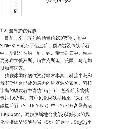
(OH)
4H
O
8
2
土
矿
1.2 国外的钪资源
目前，全世界的钪储量约200万吨，其中
90%~95%赋存于铝土矿、磷块岩及铁钛矿石
中，少部分在铀、钍、钨、稀士矿石中。钪主
要分布在俄罗斯、塔吉克斯坦、美国、马达加
斯加等国家。
独联体国家的钪资源非常丰富，科拉半岛和
俄罗斯地台已成为最大的钪资源分布区。科拉
半岛的磷灰石中含钪16ppm，整个矿床钪储
量达1.6万吨。其中风化淋滤型稀土（Sc）磷
酸盐矿石（Sc-TR-Y-Nb）中，Sc
O
含量高达
2
3
1300ppm。而俄罗斯地台北部托姆托尔的风
化壳淋滤型磷酸盐岩（Sc）矿床中，Sc
O
平
2
3