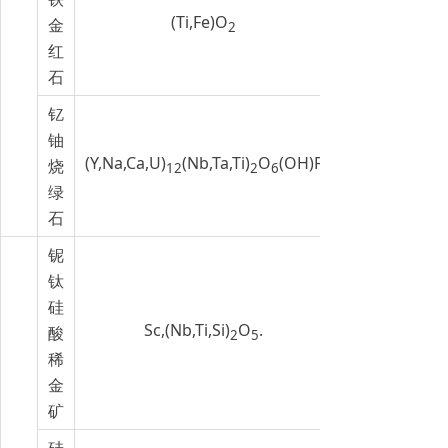
(Ti,Fe)O
金
2
红
石
钇
铀
(Y,Na,Ca,U)
(Nb,Ta,Ti)
O
(OH)F
烧
12
2
6
绿
石
铌
钛
硅
Sc,(Nb,Ti,Si)
O
.
酸
2
5
稀
金
矿
硅