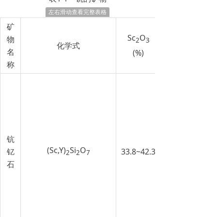
左右滑动查看完整表格
矿
Sc
O
物
2
3
化学式
名
(%)
称
钪
(Sc,Y)
Si
O
钇
33.8~42.3
2
2
7
石