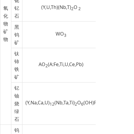
铌
(Y,U,Th)(Nb,T)
O
氧
钇
2
2
化
石
物
黑
矿
WO
钨
3
物
矿
钛
铈
AO
(A:Fe,Ti,U,Ce,Pb)
2
铁
矿
钇
铀
(Y,Na,Ca,U)
(Nb,Ta,Ti)
O
(OH)F
烧
12
2
6
绿
石
钨