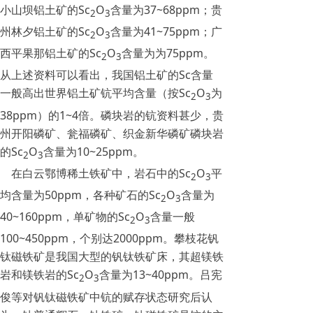
小山坝铝土矿的Sc
O
含量为37~68ppm；贵
2
3
州林夕铝土矿的Sc
O
含量为41~75ppm；广
2
3
西平果那铝土矿的Sc
O
含量为为75ppm。
2
3
从上述资料可以看出，我国铝土矿的Sc含量
一般高出世界铝土矿钪平均含量（按Sc
O
为
2
3
38ppm）的1~4倍。磷块岩的钪资料甚少，贵
州开阳磷矿、瓮福磷矿、织金新华磷矿磷块岩
的Sc
O
含量为10~25ppm。
2
3
在白云鄂博稀土铁矿中，岩石中的Sc
O
平
2
3
均含量为50ppm，各种矿石的Sc
O
含量为
2
3
40~160ppm，单矿物的Sc
O
含量一般
2
3
100~450ppm，个别达2000ppm。攀枝花钒
钛磁铁矿是我国大型的钒钛铁矿床，其超镁铁
岩和镁铁岩的Sc
O
含量为13~40ppm。吕宪
2
3
俊等对钒钛磁铁矿中钪的赋存状态研究后认