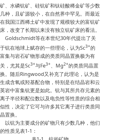
矿、水磷钪矿、硅钪矿和钛硅酸稀金矿等少数
几种，且矿源较小，在自然界中罕见。而最近
在我国江西稀土矿中发现了规模较大的富钪矿
床，改变了长期以来没有独立钪矿床的看法。
Goldschmidt等在本世纪30年代提出了关
3+
于钪在地球上赋存的一些理论，认为Sc
的
富集与岩石矿物形成的类质同晶置换极为有
3+
3+
2+
关，尤其是Sc
与Fe
、Mg
的类质同晶置
换。随后Ringwood又补充了此理论，认为是
生成含氧或羟基配合物，特别是在结晶岩和云
英岩中富集钪更是如此。钪与其所共存元素的
离子半径和配位数以及电负性等性质的综合相
似性，决定了它可与许多其它离子进行类质同
晶置换。
以钪为主要成分的矿物只有少数几种，他们
的性质见表1-1：
表1-1 钪的矿物