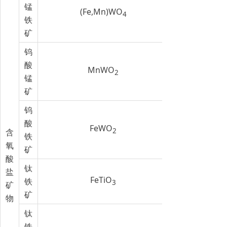
锰
(Fe,Mn)WO
4
铁
矿
钨
酸
MnWO
2
锰
矿
钨
酸
FeWO
2
含
铁
氧
矿
酸
钛
盐
FeTiO
铁
3
矿
矿
物
钛
铁