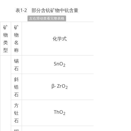
表1-2 部分含钪矿物中钪含量
左右滑动查看完整表格
矿
矿
物
物
化学式
类
名
型
称
锡
SnO
2
石
斜
β- ZrO
锆
2
石
方
ThO
钍
2
石