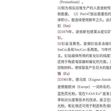
（
Promethium
）。

钷为核反应堆生产的人造放射性
助能量。（2）Pm147放出能量
体积小，能连续使用数年之久。此
钐（Sm）

1879
年，波依斯包德莱从铌钇矿
钐。

钐呈浅黄色，是做钐钴系永磁
SmCo
系和Sm
Co
系两类。70年代
5
2
17
主。钐钴磁体所用的氧化钐的纯度
还用于陶瓷电容器和催化剂方面。
控制材料，使核裂变产生巨大的能
铕（Eu）

1901
年，德马凯（
Eugene-Antol
是根据欧洲（
Europe
）一词命名的
3+
蓝色荧光粉。现在
Y
O
S
:
Eu
是发
2
2
率和对比度等技术的改进，故正在
光粉。氧化铕还可用于制造有色镜