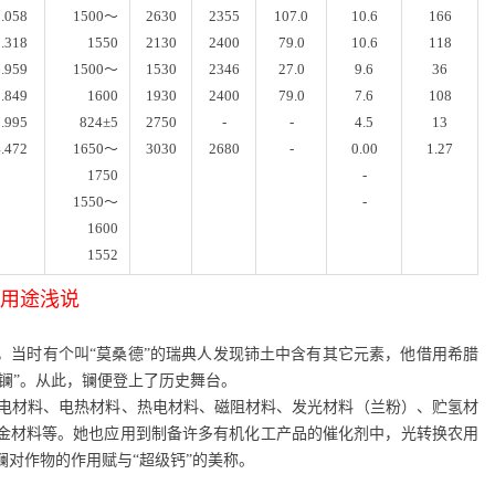
9.058
1500
～
2630
2355
107.0
10.6
166
9.318
1550
2130
2400
79.0
10.6
118
6.959
1500
～
1530
2346
27.0
9.6
36
9.849
1600
1930
2400
79.0
7.6
108
2.995
824
±
5
2750
-
-
4.5
13
4.472
1650
～
3030
2680
-
0.00
1.27
1750
-
1550
～
-
1600
1552
及用途浅说
，当时有个叫“莫桑德”的瑞典人发现铈土中含有其它元素，他借用希腊
“镧”。从此，镧便登上了历史舞台。
电材料、电热材料、热电材料、磁阻材料、发光材料（兰粉）、贮氢材
金材料等。她也应用到制备许多有机化工产品的催化剂中，光转换农用
镧对作物的作用赋与“超级钙”的美称。