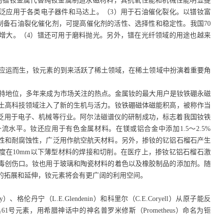
的镨钕金属代替纯钕金属制造永磁材料，其抗氧性能和机械性能明显提
泛应用于各类电子器件和马达上。（3）用于石油催化裂化。以镨钕富
制备石油裂化催化剂，可提高催化剂的活性、选择性和稳定性。我国70
增大。（4）镨还可用于磨料抛光。另外，镨在光纤领域的用途也越来
应运而生，钕元素的到来活跃了稀土领域，在稀土领域中扮演着重要角
特地位，多年来成为市场关注的热点。金属钕的最大用户是钕铁硼永磁
土高科技领域注入了新的生机与活力。钕铁硼磁体磁能积高，被称作当
广泛用于电子、机械等行业。阿尔法磁谱仪的研制成功，标志着我国钕铁
流水平。钕还应用于有色金属材料。在镁或铝合金中添加1.5～2.5%
性和耐腐蚀性，广泛用作航空航天材料。另外，掺钕的钇铝石榴石产生
度在10mm以下薄型材料的焊接和切削。在医疗上，掺钕钇铝石榴石激
毒创伤口。钕也用于玻璃和陶瓷材料的着色以及橡胶制品的添加剂。随
的拓展和延伸，钕元素将会有更广阔的利用空间。
y
）、格伦丹宁（
L.E.Glendenin
）和科里尔（
C.E.Coryell
）从原子能反
出
61
号元素，用希腊神话中的神名普罗米修斯（
Prometheus
）命名为钷