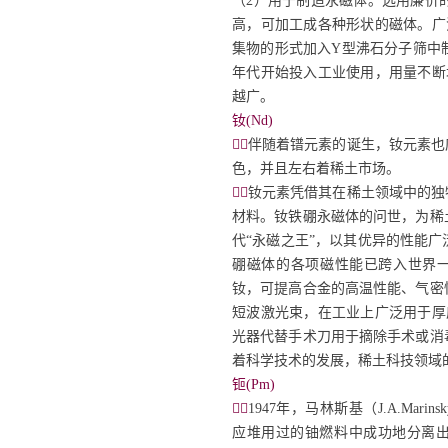
（2）用于制造永磁体。选用廉价
高，可加工成各种形状的磁体。广
集物的形式加入Y型沸石分子筛中
年代开始投入工业使用，用量不断
越广。
钕(Nd)


伴随着镨元素的诞生，钕元素也
色，并且左右着稀土市场。

钕元素凭借其在稀土领域中的独
材料。钕铁硼永磁体的问世，为稀
代“永磁之王”，以其优异的性能
硼磁体的各项磁性能已跨入世界一
钕，可提高合金的高温性能、气密
短波激光束，在工业上广泛用于厚
光器代替手术刀用于摘除手术或消
着科学技术的发展，稀土科技领域
钷(Pm)


1947
年，马林斯基（
J.A.Marinsk
应堆用过的铀燃料中成功地分离