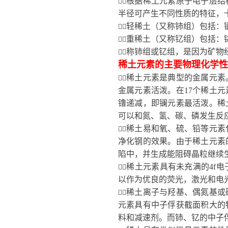
根据稀土元素原子电子层结

半径可产生不同性质的特征，
轻稀土（又称铈组）包括：

重稀土（又称钇组）包括：

称铈组或钇组，是因为矿物

稀土元素的主要物理化学性
稀土元素是典型的金属元素

金属元素活泼。在
17
个稀土元
镥递减，即镧元素最活泼。稀
可以和氮、氢、碳、磷发生反
稀土易和氧、硫、铅等元素

净化钢的效果。由于稀土元素
陷中，并生成能阻碍晶粒继续
稀土元素具有未充满的
4f
电

以作为优良的荧光，激光和电
稀土离子与羟基、偶氮基或

元素具有中子俘获截面积大的
料和减速剂。而铈、钇的中子