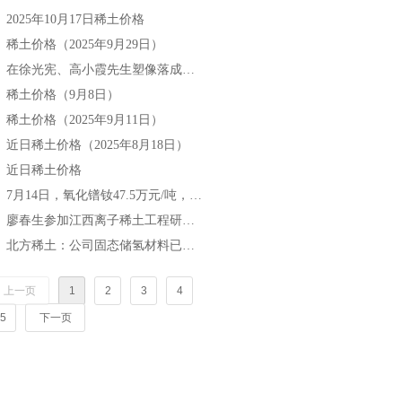
2025年10月17日稀土价格
넷
稀土价格（2025年9月29日）
넷
在徐光宪、高小霞先生塑像落成仪式上的致辞
넷
稀土价格（9月8日）
넷
稀土价格（2025年9月11日）
넷
近日稀土价格（2025年8月18日）
넷
近日稀土价格
넷
7月14日，氧化镨钕47.5万元/吨，较月初涨6.7%，较年初涨18.75%。
넷
廖春生参加江西离子稀土工程研究有限公司技术交流研讨会
넷
北方稀土：公司固态储氢材料已实现小批量生产与销售
넷
上一页
1
2
3
4
5
下一页