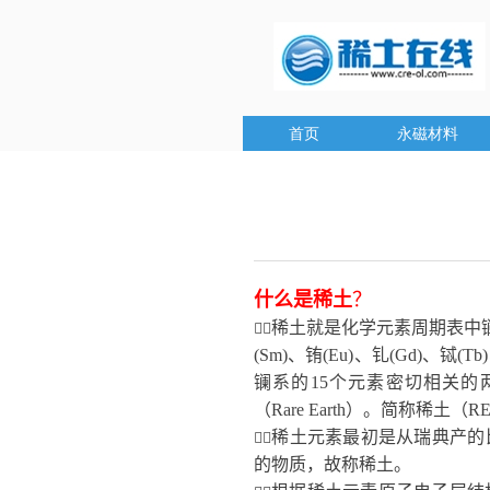
首页
永磁材料
什么是稀土
？
稀土就是化学元素周期表中


(Sm)
、铕
(Eu)
、钆
(Gd)
、铽
(Tb)
镧系的
15
个元素密切相关的
（
Rare Earth
）。简称稀土（
R
稀土元素最初是从瑞典产的

的物质，故称稀土。