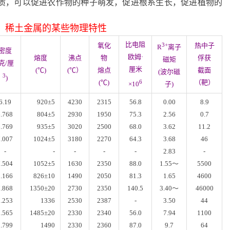
质，可以促进农作物的种子萌发，促进根系生长，促进植物的
稀土金属的某些物理特性
比电阻
氧化
3+
热中子
R
离子
密度
欧姆·
熔度
沸点
物
俘获
磁矩
(克/厘
厘米
(℃)
(℃）
熔点
截面
(波尔磁
3
)
(℃)
6
（靶）
×10
子)
6.19
920
±
5
4230
2315
56.8
0.00
8.9
6.768
80
4
±
5
2930
1950
75.3
2.56
0.7
6.769
935
±
5
3020
2500
68.0
3.62
11.2
7.007
1024
±
5
3180
2270
64.3
3.68
46
-
-
-
-
-
2.83
-
7.504
1052
±
5
1630
2350
88.0
1.55
～
5500
5.166
826
±
10
1490
2050
81.3
1.65
4600
7.868
1350
±
20
2730
2350
140.5
3.40
～
46000
8.253
1336
2530
2387
-
3.50
44
8.565
1485
±
20
2330
2340
56.0
7.94
1100
8.799
1490
2330
2360
87.0
9.7
64