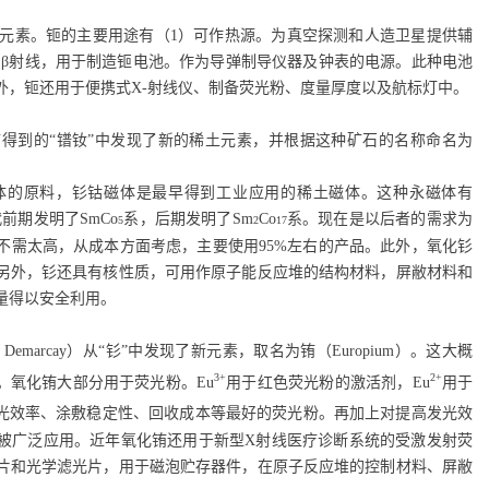
元素。钷的主要用途有（1）可作热源。为真空探测和人造卫星提供辅
低的β射线，用于制造钷电池。作为导弹制导仪器及钟表的电源。此种电池
外，钷还用于便携式X-射线仪、制备荧光粉、度量厚度以及航标灯中。
得到的“镨钕”中发现了新的稀土元素，并根据这种矿石的名称命名为
体的原料，钐钴磁体是最早得到工业应用的稀土磁体。这种永磁体有
前期发明了SmCo
系，后期发明了Sm
Co
系。现在是以后者的需求为
5
2
17
不需太高，从成本方面考虑，主要使用95%左右的产品。此外，氧化钐
另外，钐还具有核性质，可用作原子能反应堆的结构材料，屏敝材料和
量得以安全利用。
e Demarcay
）从“钐”中发现了新元素，取名为铕（
Europium
）。这大概
3+
2+
。氧化铕大部分用于荧光粉。
Eu
用于红色荧光粉的激活剂，
Eu
用于
光效率、涂敷稳定性、回收成本等最好的荧光粉。再加上对提高发光效
被广泛应用。近年氧化铕还用于新型
X
射线医疗诊断系统的受激发射荧
片和光学滤光片，用于磁泡贮存器件，在原子反应堆的控制材料、屏敝