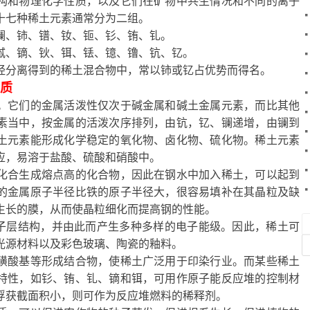
构和物理化学性质，以及它们在矿物中共生情况和不同的离子
十七种稀土元素通常分为二组。
镧、铈、镨、钕、钷、钐、铕、钆。
铽、镝、钬、铒、铥、镱、镥、钪、钇。
经分离得到的稀土混合物中，常以铈或钇占优势而得名。
质
。它们的金属活泼性仅次于碱金属和碱土金属元素，而比其他
素当中，按金属的活泼次序排列，由钪，钇、镧递增，由镧到
土元素能形成化学稳定的氧化物、卤化物、硫化物。稀土元素
应，易溶于盐酸、硫酸和硝酸中。
化合生成熔点高的化合物，因此在钢水中加入稀土，可以起到
的金属原子半径比铁的原子半径大，很容易填补在其晶粒及缺
生长的膜，从而使晶粒细化而提高钢的性能。
子层结构，并由此而产生多种多样的电子能级。因此，稀土可
光源材料以及彩色玻璃、陶瓷的釉料。
磺酸基等形成结合物，使稀土广泛用于印染行业。而某些稀土
特性，如钐、铕、钆、镝和铒，可用作原子能反应堆的控制材
俘获截面积小，则可作为反应堆燃料的稀释剂。