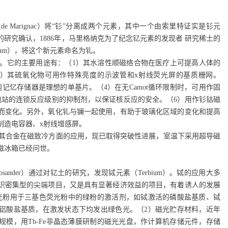
.de Marignac
）将“钐”分离成两个元素，其中一个由索里特证实是钐元
的研究确认，
1886
年，马里格纳克为了纪念钇元素的发现者
研究稀土的
ium
），将这个新元素命名为钆。
。它的主要用途有：（1）其水溶性顺磁络合物在医疗上可提高人体的
2）其硫氧化物可用作特殊亮度的示波管和x射线荧光屏的基质栅网。
记忆存储器是理想的单基片。（4）在无Camot循环限制时，可用作固
电站的连锁反应级别的抑制剂，以保证核反应的安全。（6）用作钐钴磁
而变化。另外，氧化钆与镧一起使用，有助于玻璃化区域的变化和提高
制造电容器、x射线增感屏。
其合金在磁致冷方面的应用，现已取得突破性进展，室温下采用超导磁
磁冰箱已经问世。
osander
）通过对钇土的研究，发现铽元素（
Terbium
）。铽的应用大多
识密集型的尖端项目，又是具有显著经济效益的项目，有着诱人的发展
光粉用于三基色荧光粉中的绿粉的激活剂，如铽激活的磷酸盐基质、铽
铝酸盐基质，在激发状态下均发出绿色光。（
2
）磁光贮存材料，近年
规模，用
Tb-Fe
非晶态薄膜研制的磁光光盘，作计算机存储元件，存储