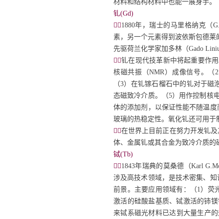
材料和结构材料中也能一展身手。
钆(Gd)


1880
年，瑞士的马里格纳克（
G
素，另一个元素得到波依斯包德莱
先驱荷兰化学家加多林（
Gado Lin

钆在现代技革新中将起重要作用
核磁共振（NMR）成像信号。（
（3）在钆镓石榴石中的钆对于磁泡
态磁致冷介质。（5）用作控制核
体的添加剂，以保证性能不随温度
玻璃的热稳定性。氧化钆还可用于

在世界上目前正在努力开发钆及
体、金属钆或其合金为致冷介质的
铽(Tb)


1843
年瑞典的莫桑德（
Karl G.M
涉及高技术领域，是技术密集、知
前景。主要应用领域有：（
1
）荧
激活的硅酸盐基质、铽激活的铈镁
来铽系磁光材料已达到大量生产的