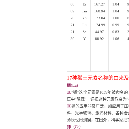
68
Er
167.27
1.04
69
Tm
168.94
1.04
70
Yb
173.04
1.00
71
Lu
174.99
0.99
21
Sc
44.97
0.83
39
Y
88.92
1.06
17种稀土元素名称的由来
镧(La)

“镧”这个元素是
1839
年被命名的
语中“隐藏”一词把这种元素取名为

镧的应用非常广泛，如应用于压
料、光学玻璃、激光材料、各种合
薄膜也用到镧，在国外，科学家把
铈（Ce）