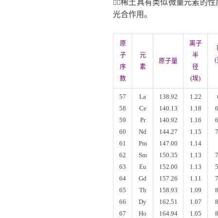
稀土具有类似微量元素的性

光合作用。
原
离子
子
元
半
原子量
序
素
径
数
(埃)
57
La
138.92
1.22
58
Ce
140.13
1.18
59
Pr
140.92
1.16
60
Nd
144.27
1.15
61
Pm
147.00
1.14
62
Sm
150.35
1.13
63
Eu
152.00
1.13
64
Gd
157.26
1.11
65
Tb
158.93
1.09
66
Dy
162.51
1.07
67
Ho
164.94
1.05