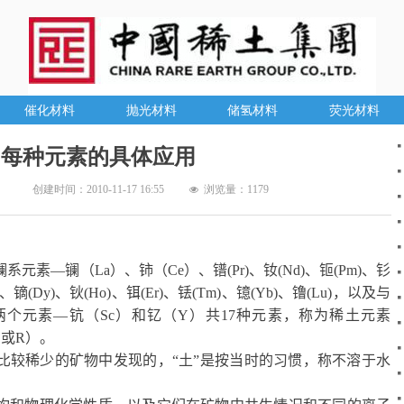
催化材料
抛光材料
储氢材料
荧光材料
每种元素的具体应用
创建时间：
2010-11-17
16:55
浏览量：
1179
넶
镧系元素—镧（
La
）、铈（
Ce
）、镨
(Pr)
、钕
(Nd)
、钷
(Pm)
、钐
、镝
(Dy)
、钬
(Ho)
、铒
(Er)
、铥
(Tm)
、镱
(Yb)
、镥
(Lu)
，以及与
两个元素—钪（
Sc
）和钇（
Y
）共
17
种元素，称为稀土元素
E
或
R
）。
比较稀少的矿物中发现的，“土”是按当时的习惯，称不溶于水