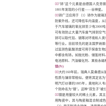

“铈”这个元素是由德国人克劳
1801
年发现的小行星
——
谷神星。

铈广泛应用于（1）铈作为玻璃
防紫外线，还可降低车内温度，从而
于汽车玻璃的氧化铈至少有200
可有效防止大量汽车废气排到空气
铈可以取代铅、镉等对环境和人类
等行业。目前领先的是法国罗纳普朗
过监测色氨酸浓度可用于探查生物
中都含有铈。如抛光粉、储氢材料
电池原料、汽油催化剂、某些永磁
镨(Pr)

大约
160
年前，瑞典人莫桑德从
性质与镧非常相似，便将其定名为“
明汽灯纱罩的
1885
年，奥地利人韦
个则命名为“镨”。这种“双生子”

镨是用量较大的稀土元素，其主
用陶瓷中，其与陶瓷釉混合制成