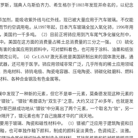
普罗斯，瑞典人乌斯伯齐力、希生格尔于
1803
年发现并命名的，以纪念
添加剂，能吸收紫外线与红外线，现已被大量应用于汽车玻璃。不仅能
节约空调用电。从1997年起，日本汽车玻璃全加入氧化铈，1996年用
0吨，美国约一千多吨。（2）目前正将铈应用到汽车尾气净化催化剂中，
中。美国在这方面的消费量占稀土总消费量的三分之一强。（3）硫化
有害的金属应用到颜料中，可对塑料着色，也可用于涂料、油墨和纸张
克公司。（4）Ce:LiSAF激光系统是美国研制出来的固体激光器，通
武器，还可用于医学。铈应用领域非常广泛，几乎所有的稀土应用领域
、热电材料、铈钨电极、陶瓷电容器、压电陶瓷、铈碳化硅磨料、燃料
材料、各种合金钢及有色金属等。
镧中发现了一种新的元素，但它不是单一元素，莫桑德发现这种元素的
镨钕”。“镨钕”希腊语为“双生子”之意。大约又过了
40
多年，也就是发
尔斯巴赫成功地从“镨钕”中分离出了两个元素，一个取名为“钕”，另一
被分隔开了，镨元素也有了自己施展才华的广阔天地。
要用于玻璃、陶瓷和磁性材料中。（1）镨被广泛应用于建筑陶瓷和日
色釉，也可单独作釉下颜料，制成的颜料呈淡黄色，色调纯正、淡雅。