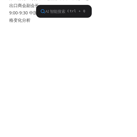
出口商会副会长
9:00-9:30 中国稀土进出口情况及市场价
格变化分析
--中国五矿化工进出口商会 徐 旭会长
9:30-10:00 中国稀土产业发展概述
--中国稀土行业协会筹备组
工信部原材料司原助理巡视员王彩凤
10:00-10:30 稀土材料科技发展简介
--北京大学严纯华教授
10:30-10:45 茶歇
10:45-11:15 有关稀土发展几个问题的探
讨
--中国稀土学会张安文副秘书长
11:15-11:45全球稀土产品需求情况及
2011年稀土市场情况预测
--五矿有色金属有限公司 黄康副总经理
12:00 午餐
第二部分 主持人: 林东鲁 中国稀土学会秘