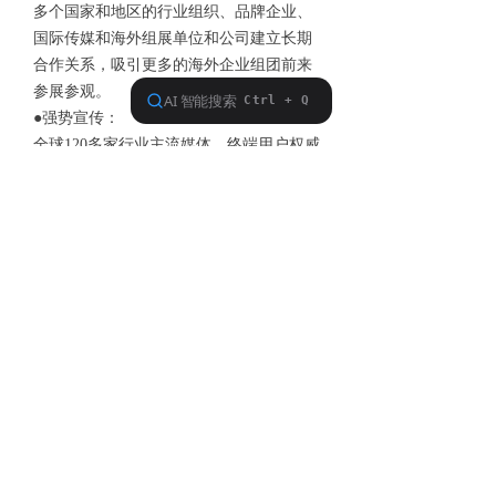
多个国家和地区的行业组织、品牌企业、
国际传媒和海外组展单位和公司建立长期
合作关系，吸引更多的海外企业组团前来
参展参观。
●强势宣传：
全球120多家行业主流媒体、终端用户权威
媒体推介展会；全球多个LED行业知名展
会组展及宣传，提升LEDFAIR 2011国际影
响力；覆盖全省的大型户外广告，全面提
升展会的知名度与影响力。
展会特
色
规模产生质变, 群聚创造增值：携手中国历
史最悠久、最权威的电子行业展会—中国
电子展，共同打造LED行业盛会
专业创造价值：行业领军厂商与用户工程
师、买家的集中交流平台，专业机构运
作、支持。专业产生实力，创造影效力；