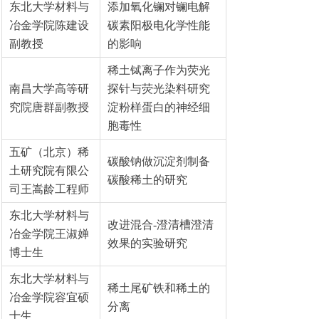
东北大学材料与
添加氧化镧对镧电解
冶金学院陈建设
碳素阳极电化学性能
副教授
的影响
稀土铽离子作为荧光
南昌大学高等研
探针与荧光染料研究
究院唐群副教授
淀粉样蛋白的神经细
胞毒性
五矿（北京）稀
碳酸钠做沉淀剂制备
土研究院有限公
碳酸稀土的研究
司王嵩龄工程师
东北大学材料与
改进混合-澄清槽澄清
冶金学院王淑婵
效果的实验研究
博士生
东北大学材料与
稀土尾矿铁和稀土的
冶金学院容宜硕
分离
士生