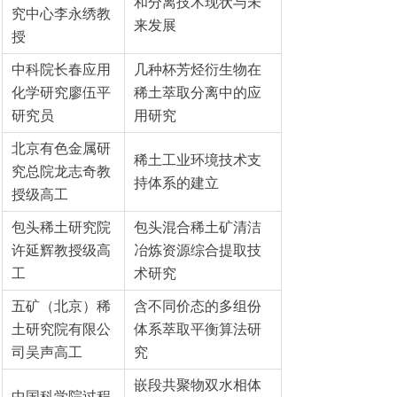
和分离技术现状与未
究中心李永绣教
来发展
授
中科院长春应用
几种杯芳烃衍生物在
化学研究廖伍平
稀土萃取分离中的应
研究员
用研究
北京有色金属研
稀土工业环境技术支
究总院龙志奇教
持体系的建立
授级高工
包头稀土研究院
包头混合稀土矿清洁
许延辉教授级高
冶炼资源综合提取技
工
术研究
五矿（北京）稀
含不同价态的多组份
土研究院有限公
体系萃取平衡算法研
司吴声高工
究
嵌段共聚物双水相体
中国科学院过程