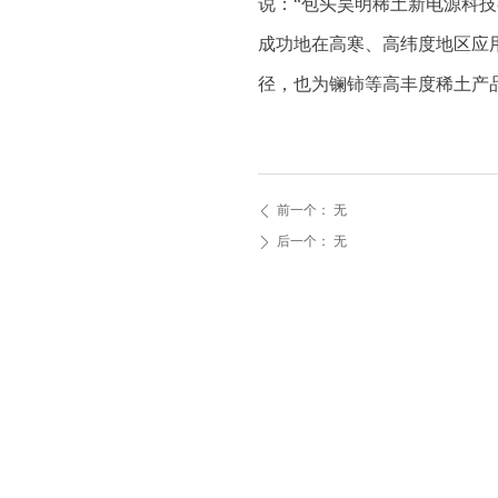
说：“包头昊明稀土新电源科
成功地在高寒、高纬度地区应
径，也为镧铈等高丰度稀土产
前一个：
无
ꄴ
后一个：
无
ꄲ