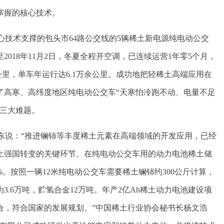
掌握的核心技术。
心技术支撑的包头市64路公交线的5辆稀土新电源纯电动公交
至2018年11月2日，冬夏全程开空调，已连续运营1年零5个月，
万公里，单车年运行达6.1万余公里。成功地把轻稀土高端应用在
了高寒、高纬度地区纯电动公交车“天寒怕冷跑不动、电量不足
”三大难题。
东说：“推进镧铈等丰度稀土元素在高端领域的开发应用，已经
土强国转变的关键环节。在纯电动公交车用的动力电池稀土储
%。按照一辆12米纯电动公交车需要稀土镧铈约300公斤计算，
3.6万吨，贮氢合金12万吨。年产2亿Ah稀土动力电池建设项
合，符合国家的发展规划。”中国稀土行业协会秘书长杨文浩