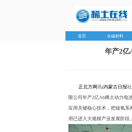
首页
永磁材料
年产2亿
正北方网
讯(
内蒙古日报
社
限公司年产2亿Ah稀土动力
应用关键核心技术，把镍氢系
用已进入大规模产业发展阶段