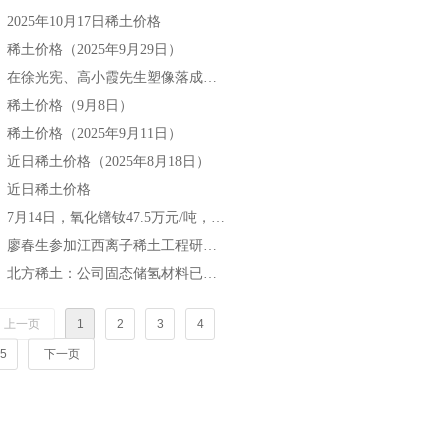
2025年10月17日稀土价格
넷
稀土价格（2025年9月29日）
넷
在徐光宪、高小霞先生塑像落成仪式上的致辞
넷
稀土价格（9月8日）
넷
稀土价格（2025年9月11日）
넷
近日稀土价格（2025年8月18日）
넷
近日稀土价格
넷
7月14日，氧化镨钕47.5万元/吨，较月初涨6.7%，较年初涨18.75%。
넷
廖春生参加江西离子稀土工程研究有限公司技术交流研讨会
넷
北方稀土：公司固态储氢材料已实现小批量生产与销售
넷
上一页
1
2
3
4
5
下一页