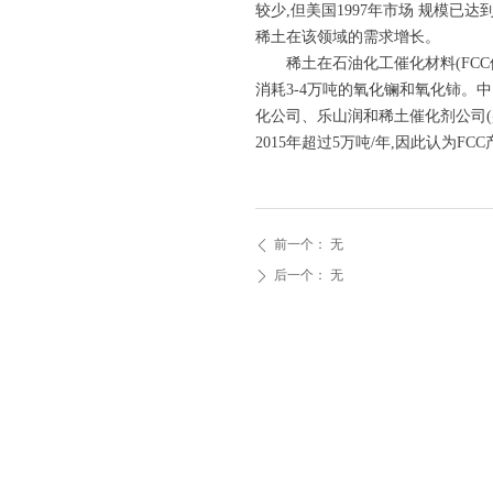
较少,但美国1997年市场 规模已
稀土在该领域的需求增长。
稀土在石油化工催化材料(FC
消耗3-4万吨的氧化镧和氧化铈。
化公司、乐山润和稀土催化剂公司(
2015年超过5万吨/年,因此认为
前一个：
无
ꄴ
后一个：
无
ꄲ