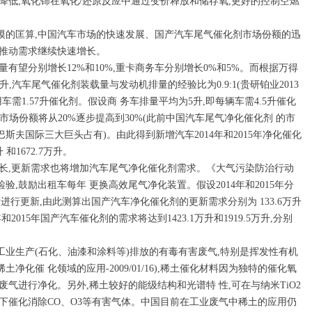
表面积降低;氧化铈在氧化/还原反应中通过变价释放和储存氧,更好的控制空燃
模的匡算,中国汽车市场的快速发展、国产汽车尾气催化剂市场份额的迅
将推动需求继续快速增长。
车产量有望分别增长12%和10%,重卡商务车分别增长0%和5%。而根据万得
4升,汽车尾气催化剂装载量与发动机排量的经验比为0.9:1(贵研铂业2013
车需1.57升催化剂。假设商 务车排量平均为5升,即每辆车需4.5升催化
剂的市场份额将从20%逐步提高到30%(此前中国汽车尾气净化催化剂 的市
斯夫国际三大巨头占有)。由此得到新增汽车2014年和2015年净化催化
和1672.7万升。
增长,更新需求也将增加汽车尾气净化催化剂需求。《大气污染防治行动
,鼓励出租车每年 更换高效尾气净化装置。假设2014年和2015年分
后进行更新,由此测算出国产汽车净化催化剂的更新需求分别为 133.6万升
年和2015年国产汽车催化剂的需求将达到1423.1万升和1919.5万升,分别
业生产(石化、油漆和涂料等)排放的有毒有害废气,特别是挥发性有机
稀土净化催 化领域的应用-2009/01/16),稀土催化材料因为独特的催化氧
气进行净化。另外,稀土较好的能级结构和光谱特 性,可在与纳米TiO2
下催化消除CO、O3等有害气体。中国目前在工业废气中稀土的应用仍