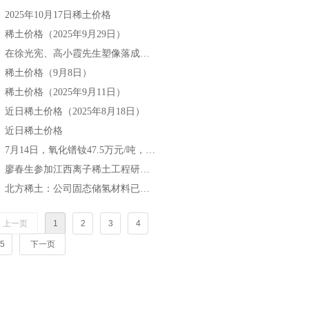
2025年10月17日稀土价格
넷
稀土价格（2025年9月29日）
넷
在徐光宪、高小霞先生塑像落成仪式上的致辞
넷
稀土价格（9月8日）
넷
稀土价格（2025年9月11日）
넷
近日稀土价格（2025年8月18日）
넷
近日稀土价格
넷
7月14日，氧化镨钕47.5万元/吨，较月初涨6.7%，较年初涨18.75%。
넷
廖春生参加江西离子稀土工程研究有限公司技术交流研讨会
넷
北方稀土：公司固态储氢材料已实现小批量生产与销售
넷
上一页
1
2
3
4
5
下一页