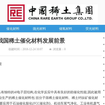
催化材料
抛光材料
储氢材料
荧光材料
我国稀土催化材料发展前景
创建时间：
2018-12-24
10:07
浏览量：
0
넶
景
独特的4f电子层结构,在化学反应中具有良好的助催化性能,因此被用
业生产的稀土催化材料包 括分子筛稀土催化材料、稀土钙钛矿催化材
要应用于石油催化裂化(FCC催化剂)、机动车尾气净化、工业有机废气