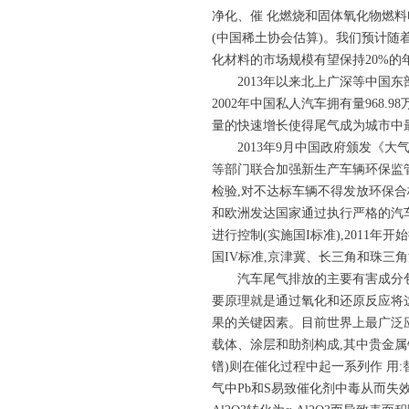
净化、催 化燃烧和固体氧化物燃料电池
(中国稀土协会估算)。我们预计随着中
化材料的市场规模有望保持20%的
2013年以来北上广深等中国
2002年中国私人汽车拥有量968.98
量的快速增长使得尾气成为城市中
2013年9月中国政府颁发《
等部门联合加强新生产车辆环保监管
检验,对不达标车辆不得发放环保合
和欧洲发达国家通过执行严格的汽车
进行控制(实施国I标准),2011年
国IV标准,京津冀、长三角和珠三角
汽车尾气排放的主要有害成分包括
要原理就是通过氧化和还原反应将
果的关键因素。目前世界上最广泛应
载体、涂层和助剂构成,其中贵金属铂(
镨)则在催化过程中起一系列作 用
气中Pb和S易致催化剂中毒从而失效