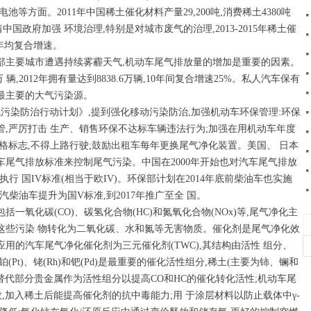
等方面。2011年中国稀土催化材料产量29,200吨,消费稀土4380吨
国政府加强 环境治理,特别是对城市废气的治理,2013-2015年稀土催
年均复合增速。
东部主要城市遭遇持续雾霾天气,机动车尾气排放量的增加是重要的因素。
万 辆,2012年拥有量达到8838.6万辆,10年间复合增速25%。私人汽车保有
最主要的大气污染源。
大气污染防治行动计划》,提到强化移动污染防治,加强机动车环保管理:环保
,严厉打击 生产、销售环保不达标车辆违法行为;加强在用机动车年度
格标志,不得上路行驶;鼓励出租车每年更换尾气净化装置。美国、 日本
尾气排放标准来控制尾气污染。中国在2000年开始也对汽车尾气排放
开始执行 国IV标准(相当于欧IV)。环保部计划在2014年底前柴油车也实施
汽柴油车提升为国V标准,到2017年推广至全 国。
一氧化碳(CO)、碳氢化合物(HC)和氮氧化合物(NOx)等,尾气净化主
这些污染 物转化为二氧化碳、水和氮等无害物质。催化剂是尾气净化效
用的汽车尾气净化催化剂为三元催化剂(TWC),其结构由活性 组分、
Pt)、铑(Rh)和钯(Pd)是最重要的催化活性组分,稀土(主要为铈、镧和
:替代部分贵金属作为活性组分以提高CO和HC的催化转化活性;机动车尾
,加入稀土后能提高催化剂的抗中毒能力;用 于涂层材料以防止载体中γ-