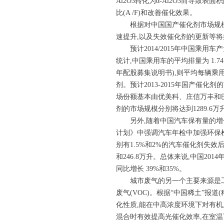
Al2O3转化为α-Al2O3而导致
比(A /F)和改善催化效果。
根据对中国国产催化剂市场规
速提升,以及失效催化剂的更新等
预计2014/2015年中国乘用
统计,中国乘用车的平均排量为 1.7
年配股募集说明书),则平均每辆乘用
剂。预计2013-2015年国产催化
场份额基本由优美科、庄信万丰和巴
剂的市场规模分别将达到1289.6万升 
另外,随着中国汽车保有量的
计划》中强调汽车年检中加强环保检验
别有1.5%和2%的汽车催化剂失效
和246.8万升。总体来说,中国2014
同比增长 39%和35%。
城市废气的另一个主要来源是工
废气(VOC)。根据“中国稀土”报道(
化性质,能在中高浓度环境下对有机废
混合时有效提高光催化效率,在室温