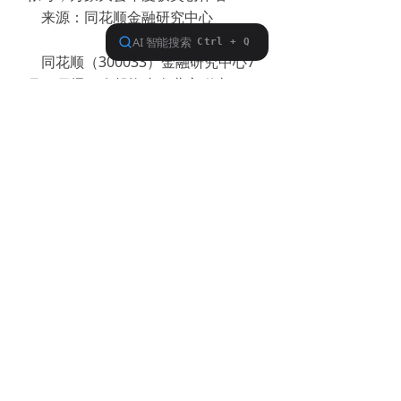
来源：同花顺金融研究中心
同花顺（300033）金融研究中心7
月29日讯，有投资者向北方稀土
（600111）提问， 请问贵公司镍氢
电池板块生产经营情况如何？处于什
么样状态？储氢材料板块情况如何？
又处于什么样状况？
公司回答表示，近年来，公司在贮
氢材料产业及其终端镍氢电池应用企
业通过实施债务重组、事业部制运
营、横纵向对标升级等大力推行并不
断深化改革，企业劳动生产率提高到
行业平均水平以上，产品质量和经营
质量均有较好提升。贮氢材料市场占
有率约30%，板块企业效益逐步改
善。